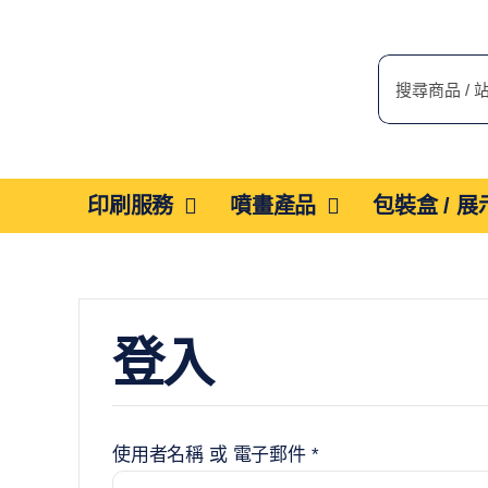
Skip
to
搜
content
索
結
果：
印刷服務
噴畫產品
包裝盒 / 
登入
必
使用者名稱 或 電子郵件
*
填