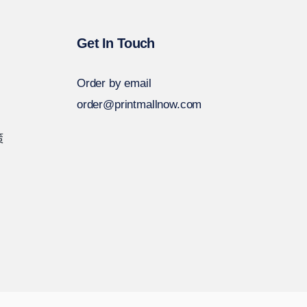
Get In Touch
Order by email
order@printmallnow.com
策