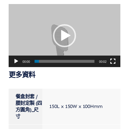
視
訊
播
放
器
00:00
00:02
更多資料
餐盒封套 /
腰封定製 (四
150L x 150W x 100Hmm
方圓角)_尺
寸