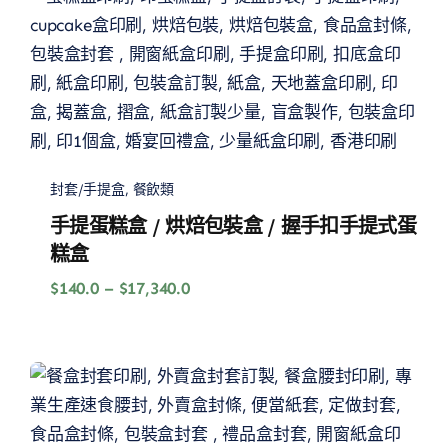
封套/手提盒
,
餐飲類
手提蛋糕盒 / 烘焙包裝盒 / 握手扣手提式蛋
糕盒
價
$
140.0
–
$
17,340.0
格
範
圍：
$140.0
到
$17,340.0