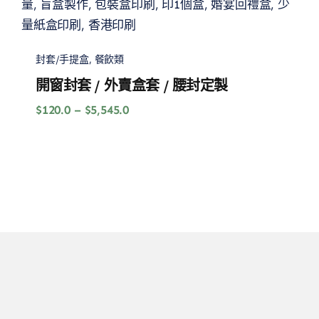
封套/手提盒
,
餐飲類
開窗封套 / 外賣盒套 / 腰封定製
價
$
120.0
–
$
5,545.0
格
範
圍：
$120.0
到
$5,545.0