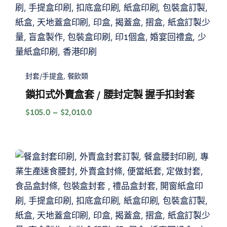
封套/手提盒
,
餐飲類
鎖扣式外賣盒套 / 腰封定製 握手扣封套
價
$
105.0
–
$
2,010.0
格
範
圍：
$105.0
到
$2,010.0