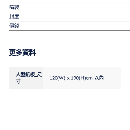
噴製
封度
價錢
更多資料
人型紙板_尺
120(W) x 190(H)cm 以內
寸