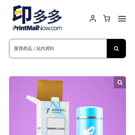
Skip
to
content
搜
索
結
果：