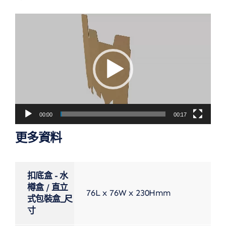
視
訊
播
放
器
00:00
00:17
更多資料
扣底盒 - 水
樽盒 / 直立
76L x 76W x 230Hmm
式包裝盒_尺
寸