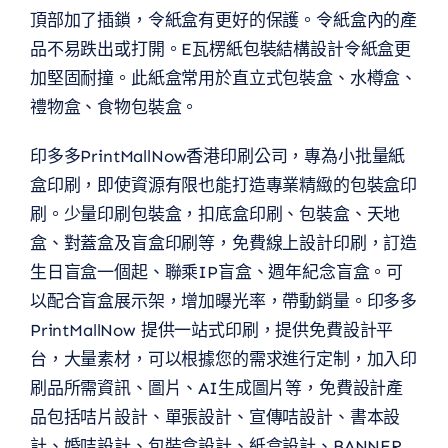
頂部加了插鎖，令紙盒有更好的保護。令紙盒內的產
品不易跌出或打開。E瓦楞紙包裝結構設計令紙盒更
加堅固耐撞。此紙盒常用於直立式包裝盒、水樽盒、
禮物盒、食物包裝盒。
印多多PrintMallNow香港印刷公司，專為小批量紙
盒印刷，即使資源有限也能打造專業精緻的包裝盒印
刷。少量印刷包裝盒，扣底盒印刷、包裝盒、天地
盒、對蓋盒及盲盒印刷等，免費線上設計印刷，訂造
生日盲盒一個起、聯乘IP盲盒、週年紀念盲盒。可
以配合盲盒展示架，增加曝光率，帶動銷量。印多多
PrintMallNow 提供一站式印刷，提供免費設計平
台，大量素材，可以根據您的需求進行定制，加入印
刷品所需資訊、圖片、AI生成圖片等，免費設計產
品包括咭片設計、單張設計、宣傳咭設計、書本設
計、婚咭設計、包裝盒設計、紙盒設計、BANNER