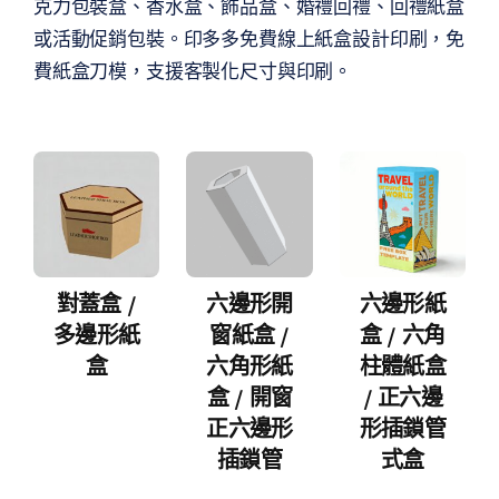
克力包裝盒、香水盒、飾品盒、婚禮回禮、回禮紙盒
或活動促銷包裝。印多多免費線上紙盒設計印刷，免
費紙盒刀模，支援客製化尺寸與印刷。
對蓋盒 /
六邊形開
六邊形紙
多邊形紙
窗紙盒 /
盒 / 六角
盒
六角形紙
柱體紙盒
盒 / 開窗
/ 正六邊
正六邊形
形插鎖管
插鎖管
式盒