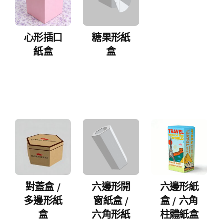
心形插口
糖果形紙
紙盒
盒
對蓋盒 /
六邊形開
六邊形紙
多邊形紙
窗紙盒 /
盒 / 六角
盒
六角形紙
柱體紙盒