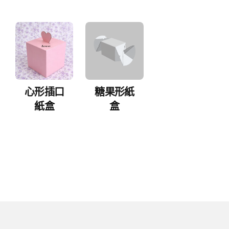
心形插口
糖果形紙
紙盒
盒