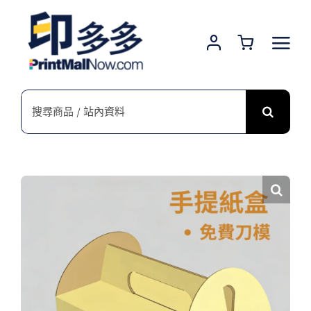
Skip
to
content
搜
索
結
果：