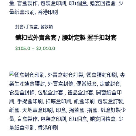
封套/手提盒
,
餐飲類
鎖扣式外賣盒套 / 腰封定製 握手扣封套
價
$
105.0
–
$
2,010.0
格
範
圍：
$105.0
到
$2,010.0