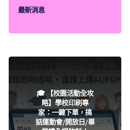
最新消息
🎓 【校園活動全攻
略】學校印刷專
家：一鍵下單，搞
掂運動會/開放日/畢