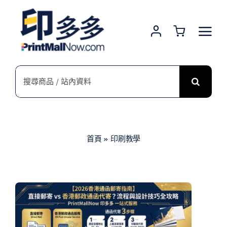
Skip
to
content
搜
索
結
果：
首頁
»
印刷教學