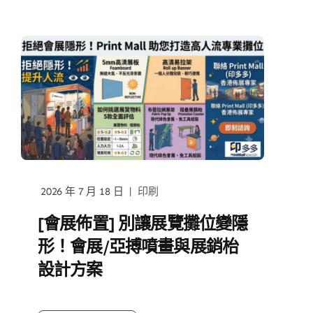
|
2026 年 7 月 18 日
印刷
[會展佈置] 別讓展覽攤位變隱
形！會展/亞搏噴畫與展銷枱
設計方案