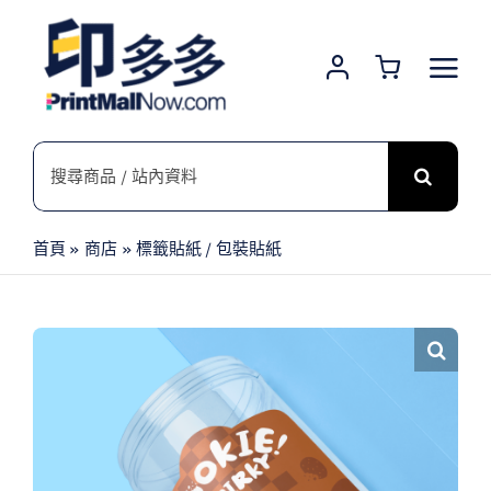
Skip
to
content
搜
索
結
首頁
»
商店
»
標籤貼紙 / 包裝貼紙
果：