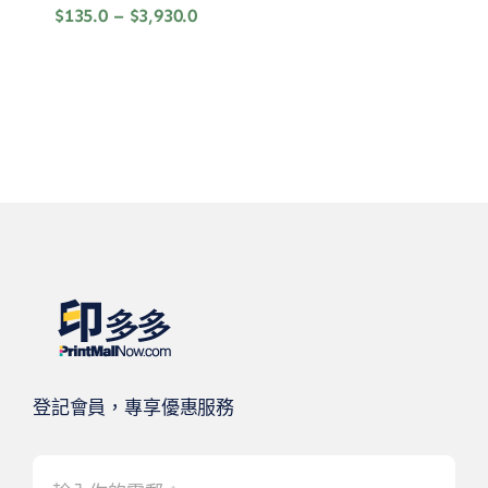
價
$
135.0
–
$
3,930.0
格
範
圍：
$135.0
到
$3,930.0
登記會員，專享優惠服務