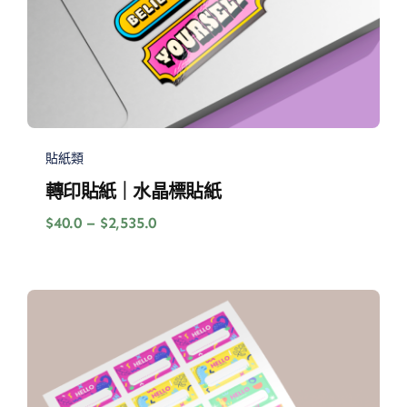
貼紙類
轉印貼紙｜水晶標貼紙
價
$
40.0
–
$
2,535.0
格
範
圍：
$40.0
到
$2,535.0