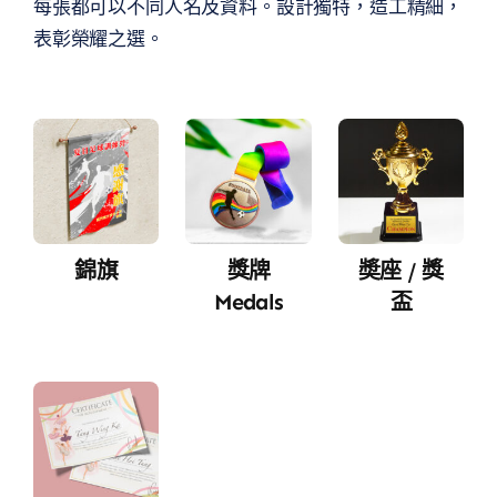
每張都可以不同人名及資料。設計獨特，造工精細，
表彰榮耀之選。
錦旗
獎牌
奬座 / 獎
Medals
盃