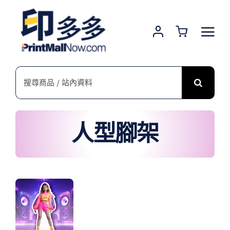
Skip
to
content
搜
索
結
果：
人型腳架