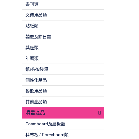
書刊類
文儀用品類
貼紙類
囍慶及節日類
獎座類
年曆類
紙袋/布袋類
個性化產品
餐飲用品類
其他產品類
噴畫產品
Foamboard及展板類
科林板 / Forexboard類