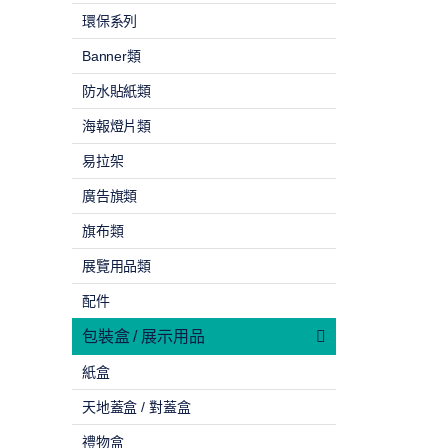
環保系列
Banner類
防水貼紙類
海報燈片類
易拉架
廣告旗類
旗布類
展覽用品類
配件
包裝盒 / 展示用品
紙盒
天地蓋盒 / 對蓋盒
禮物盒