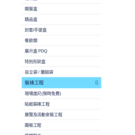
開窗盒
精品盒
封套/手提盒
餐飲類
展示盒 PDQ
特別形狀盒
自立袋 / 鍍鋁袋
裝裱工程
現場度尺(限時免費)
貼紙裝裱工程
展覽及活動安裝工程
圍板工程