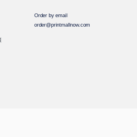
Order by email
order@printmallnow.com
策