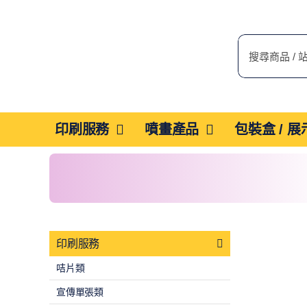
Skip
to
搜
content
索
結
果：
印刷服務
噴畫產品
包裝盒 / 
印刷服務
咭片類
宣傳單張類