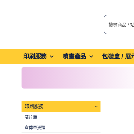
Skip
to
搜
content
索
結
果：
印刷服務
噴畫產品
包裝盒 / 
印刷服務
咭片類
宣傳單張類