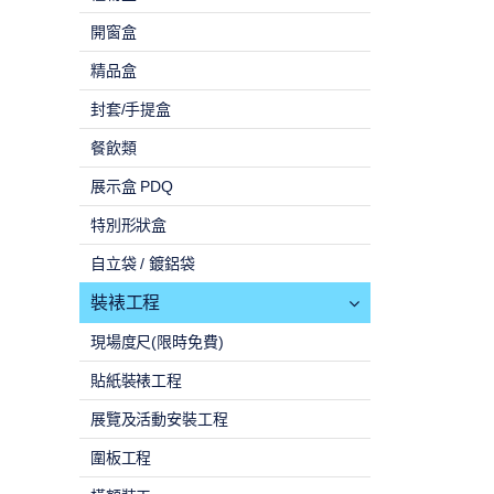
開窗盒
精品盒
封套/手提盒
餐飲類
展示盒 PDQ
特別形狀盒
自立袋 / 鍍鋁袋
裝裱工程
現場度尺(限時免費)
貼紙裝裱工程
展覽及活動安裝工程
圍板工程