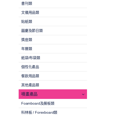
書刊類
文儀用品類
貼紙類
囍慶及節日類
獎座類
年曆類
紙袋/布袋類
個性化產品
餐飲用品類
其他產品類
噴畫產品
Foamboard及展板類
科林板 / Forexboard類