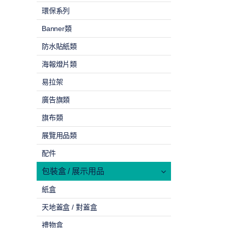
環保系列
Banner類
防水貼紙類
海報燈片類
易拉架
廣告旗類
旗布類
展覽用品類
配件
包裝盒 / 展示用品
紙盒
天地蓋盒 / 對蓋盒
禮物盒