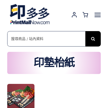
Skip
to
content
搜
索
結
果：
印墊枱紙