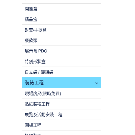
開窗盒
精品盒
封套/手提盒
餐飲類
展示盒 PDQ
特別形狀盒
自立袋 / 鍍鋁袋
裝裱工程
現場度尺(限時免費)
貼紙裝裱工程
展覽及活動安裝工程
圍板工程