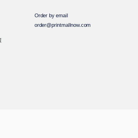
Order by email
order@printmallnow.com
策