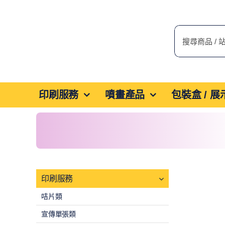
Skip
to
搜
content
索
結
果：
印刷服務
噴畫產品
包裝盒 / 
印刷服務
咭片類
宣傳單張類