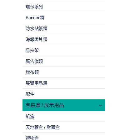
環保系列
Banner類
防水貼紙類
海報燈片類
易拉架
廣告旗類
旗布類
展覽用品類
配件
包裝盒 / 展示用品
紙盒
天地蓋盒 / 對蓋盒
禮物盒