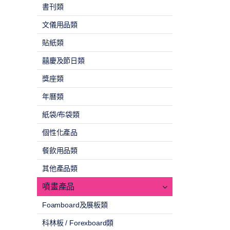
書刊類
文儀用品類
貼紙類
囍慶及節日類
獎座類
年曆類
紙袋/布袋類
個性化產品
餐飲用品類
其他產品類
噴畫產品
Foamboard及展板類
科林板 / Forexboard類