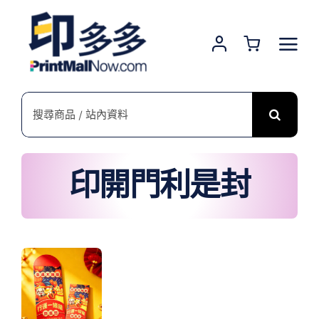
Skip
to
content
搜
索
結
果：
印開門利是封