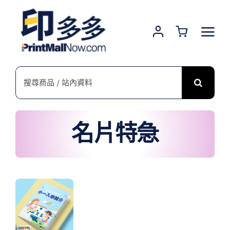
Skip
to
content
搜
索
結
果：
名片特急