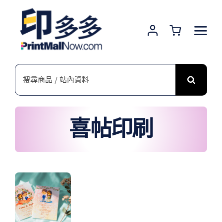
Skip
to
content
搜
索
結
果：
喜帖印刷