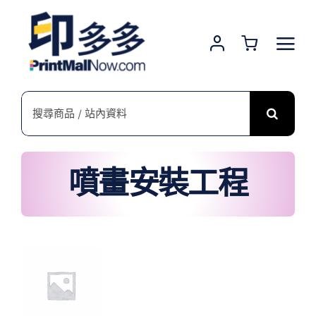
Skip
to
content
搜
索
結
果：
噴畫安裝工程