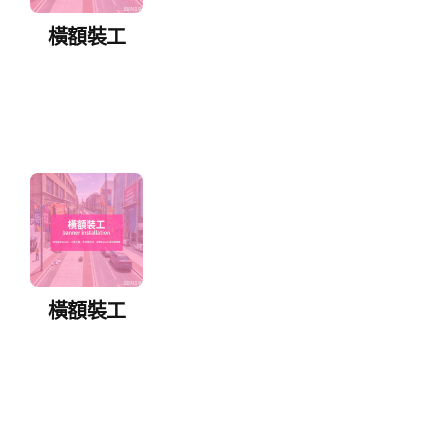
橫額裝工
橫額裝工