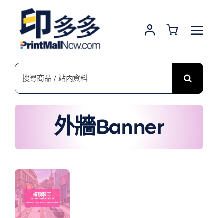
Skip
to
content
搜
索
結
果：
外牆Banner