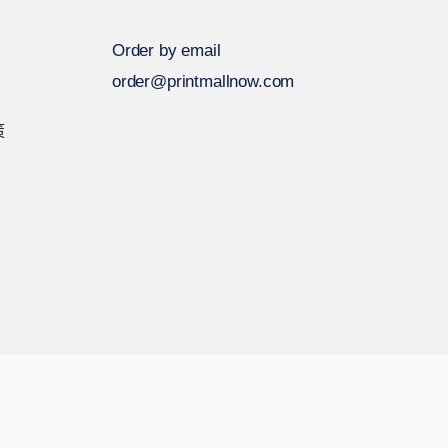
Order by email
order@printmallnow.com
策