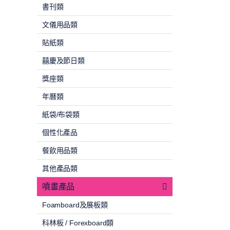
書刊類
文儀用品類
貼紙類
囍慶及節日類
獎座類
年曆類
紙袋/布袋類
個性化產品
餐飲用品類
其他產品類
噴畫產品
Foamboard及展板類
科林板 / Forexboard類