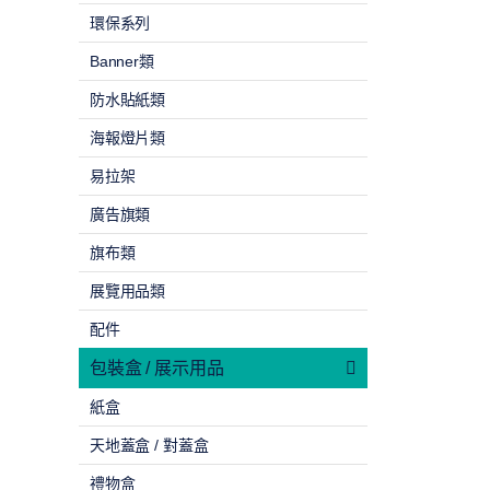
環保系列
Banner類
防水貼紙類
海報燈片類
易拉架
廣告旗類
旗布類
展覽用品類
配件
包裝盒 / 展示用品
紙盒
天地蓋盒 / 對蓋盒
禮物盒