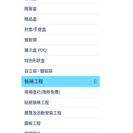
開窗盒
精品盒
封套/手提盒
餐飲類
展示盒 PDQ
特別形狀盒
自立袋 / 鍍鋁袋
裝裱工程
現場度尺(限時免費)
貼紙裝裱工程
展覽及活動安裝工程
圍板工程