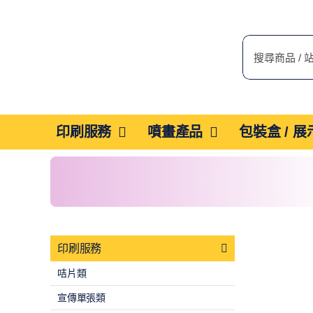
Skip
to
搜
content
索
結
果：
印刷服務
噴畫產品
包裝盒 / 
印刷服務
咭片類
宣傳單張類