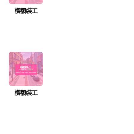
橫額裝工
橫額裝工