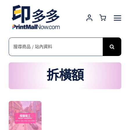
Skip
to
content
搜
索
結
果：
拆橫額