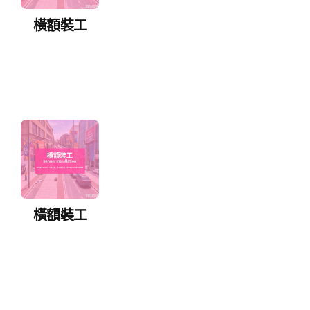
橫額裝工
橫額裝工