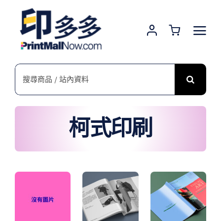
Skip
to
content
搜
索
結
果：
柯式印刷