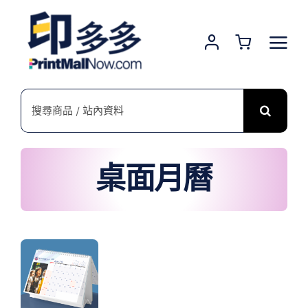
Skip
to
content
搜
索
結
果：
桌面月曆