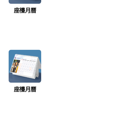
座檯月曆
座檯月曆