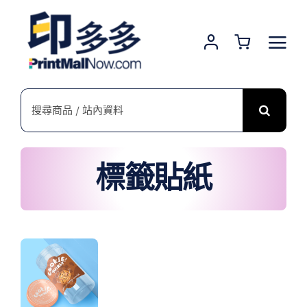
Skip
to
content
搜
索
結
果：
標籤貼紙