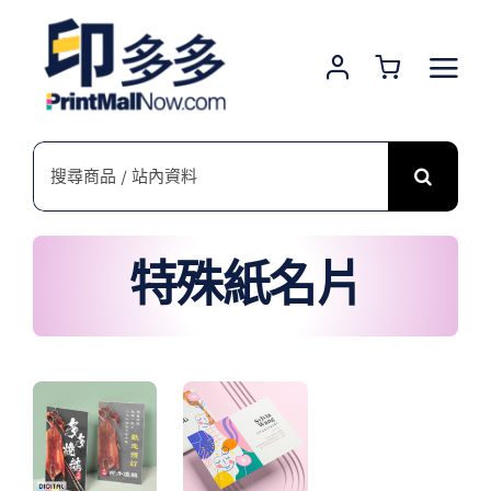
Skip
to
content
搜
索
結
果：
特殊紙名片