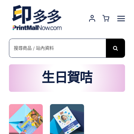
Skip
to
content
搜
索
結
果：
生日賀咭