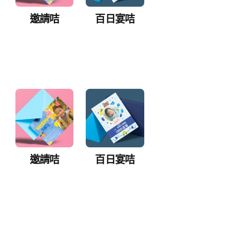
邀請咭
百日宴咭
邀請咭
百日宴咭