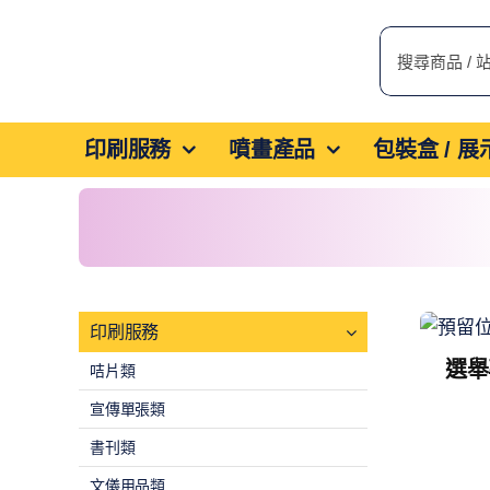
Skip
搜
to
索
content
結
果：
印刷服務
噴畫產品
包裝盒 / 
印刷服務
選舉
咭片類
宣傳單張類
書刊類
文儀用品類