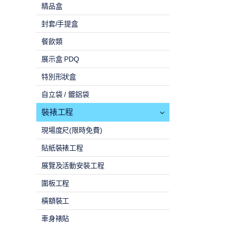
精品盒
封套/手提盒
餐飲類
展示盒 PDQ
特別形狀盒
自立袋 / 鍍鋁袋
裝裱工程
現場度尺(限時免費)
貼紙裝裱工程
展覽及活動安裝工程
圍板工程
橫額裝工
車身裱貼