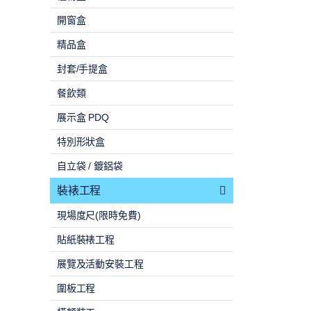
開窗盒
精品盒
封套/手提盒
餐飲類
展示盒 PDQ
特別形狀盒
自立袋 / 鍍鋁袋
裝裱工程
現場度尺(限時免費)
貼紙裝裱工程
展覽及活動安裝工程
圍板工程