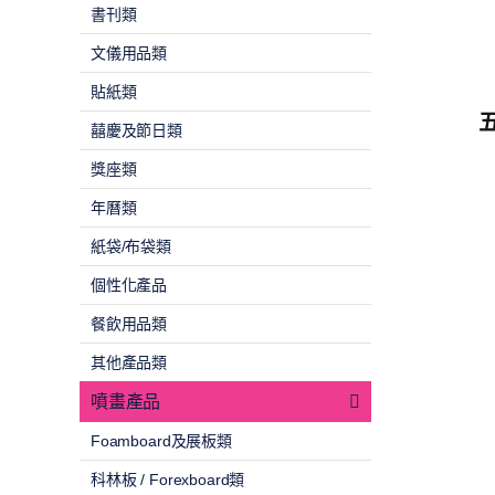
書刊類
文儀用品類
貼紙類
囍慶及節日類
獎座類
年曆類
紙袋/布袋類
個性化產品
餐飲用品類
其他產品類
噴畫產品
Foamboard及展板類
科林板 / Forexboard類