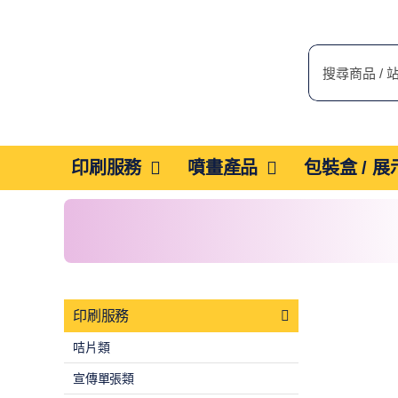
Skip
to
搜
content
索
結
果：
印刷服務
噴畫產品
包裝盒 / 
印刷服務
咭片類
宣傳單張類