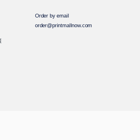
Order by email
order@printmallnow.com
策