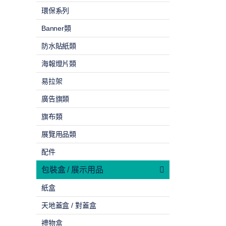
環保系列
Banner類
防水貼紙類
海報燈片類
易拉架
廣告旗類
旗布類
展覽用品類
配件
包裝盒 / 展示用品
紙盒
天地蓋盒 / 對蓋盒
禮物盒