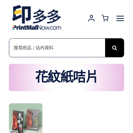
Skip
to
content
搜
索
結
果：
花紋紙咭片