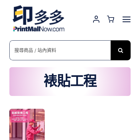
Skip
to
content
搜
索
結
果：
裱貼工程