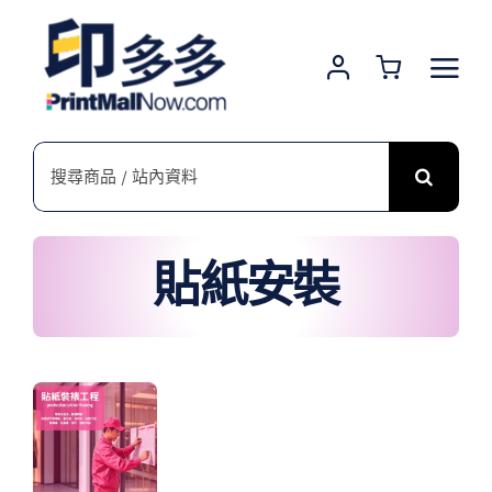
Skip
to
content
搜
索
結
果：
貼紙安裝