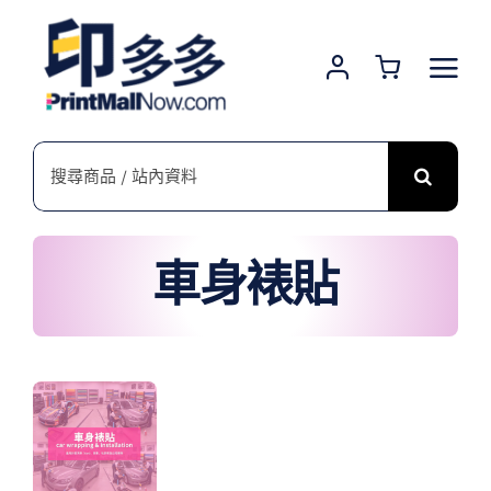
Skip
to
content
搜
索
結
果：
車身裱貼