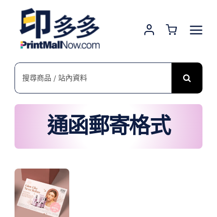
Skip
to
content
搜
索
結
果：
通函郵寄格式