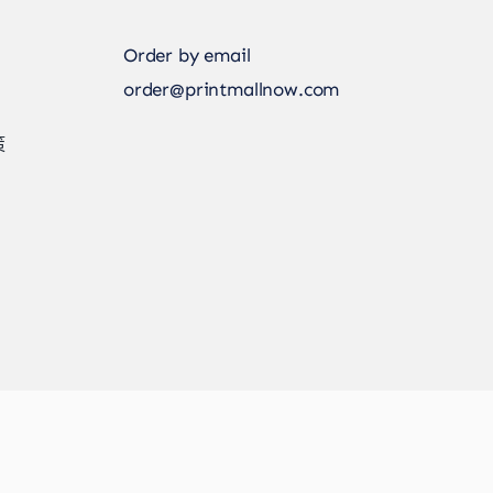
Order by email
order@printmallnow.com
策