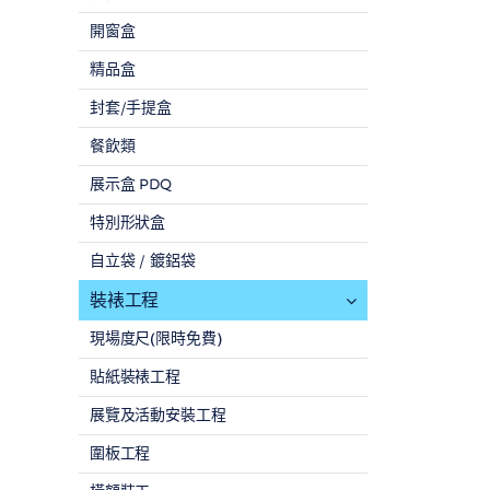
開窗盒
精品盒
封套/手提盒
餐飲類
展示盒 PDQ
特別形狀盒
自立袋 / 鍍鋁袋
裝裱工程
現場度尺(限時免費)
貼紙裝裱工程
展覽及活動安裝工程
圍板工程