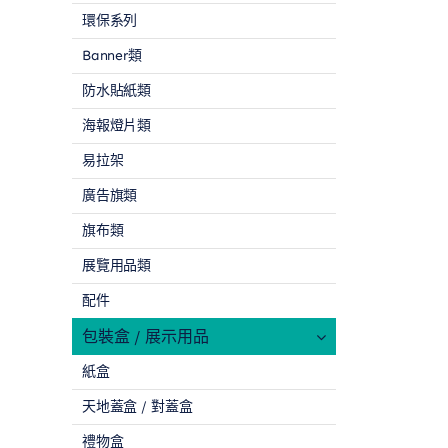
環保系列
Banner類
防水貼紙類
海報燈片類
易拉架
廣告旗類
旗布類
展覽用品類
配件
包裝盒 / 展示用品
紙盒
天地蓋盒 / 對蓋盒
禮物盒