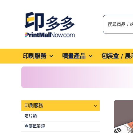
Skip
to
搜
content
索
結
果：
印刷服務
噴畫產品
包裝盒 / 
印刷服務
咭片類
宣傳單張類