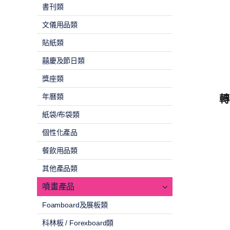
書刊類
文儀用品類
貼紙類
囍慶及節日類
獎座類
年曆類
轉
紙袋/布袋類
個性化產品
餐飲用品類
其他產品類
噴畫產品
Foamboard及展板類
科林板 / Forexboard類