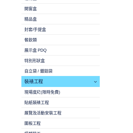
開窗盒
精品盒
封套/手提盒
餐飲類
展示盒 PDQ
特別形狀盒
自立袋 / 鍍鋁袋
裝裱工程
現場度尺(限時免費)
貼紙裝裱工程
展覽及活動安裝工程
圍板工程