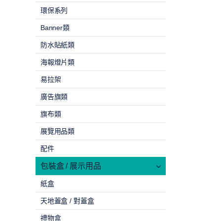
環保系列
Banner類
防水貼紙類
海報燈片類
易拉架
廣告旗類
旗布類
展覽用品類
配件
包裝盒 / 展示用品
紙盒
天地蓋盒 / 對蓋盒
禮物盒