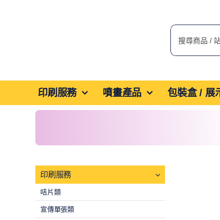
Skip
to
搜
content
索
結
果：
印刷服務
噴畫產品
包裝盒 / 
印刷服務
咭片類
宣傳單張類