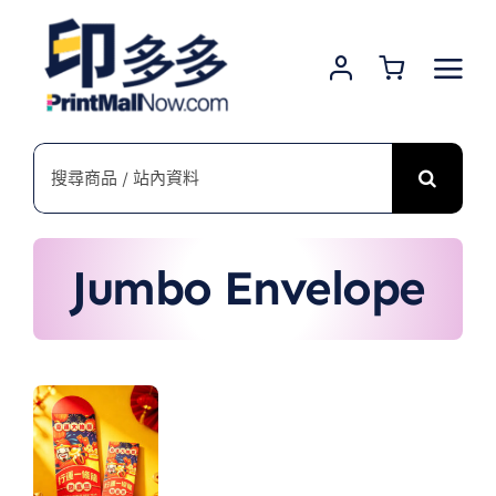
Skip
to
content
搜
索
結
果：
Jumbo Envelope