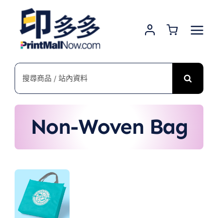
Skip
to
content
搜
索
結
果：
Non-Woven Bag