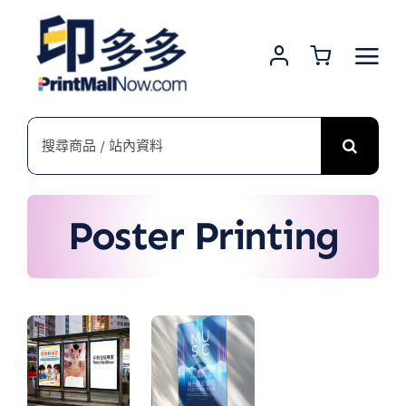
Skip
to
content
搜
索
結
果：
Poster Printing