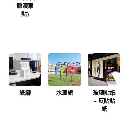
膠漬車
貼)
紙腳
水滴旗
玻璃貼紙
– 反貼貼
紙