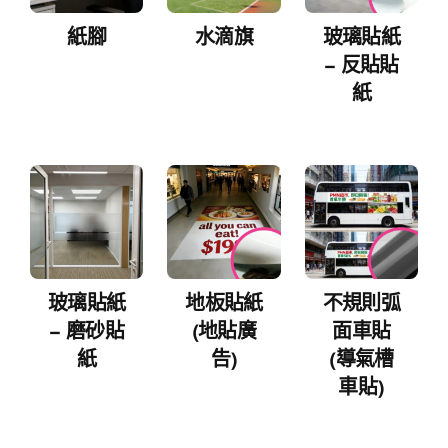
紙腳
水滴旗
玻璃貼紙
– 反貼貼
紙
玻璃貼紙
地板貼紙
不規則弧
– 磨砂貼
(地貼廣
面車貼
紙
告)
(導氣槽
車貼)