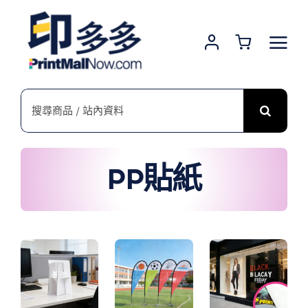
Skip
to
content
搜
索
結
果：
PP貼紙