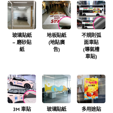
玻璃貼紙
地板貼紙
不規則弧
– 磨砂貼
(地貼廣
面車貼
紙
告)
(導氣槽
車貼)
3M 車貼
玻璃貼紙
多用途貼