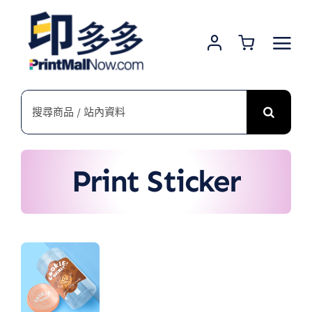
Skip
to
content
搜
索
結
果：
Print Sticker