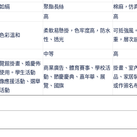
如絹
聚酯長絲
棉麻，仿
高
高
柔軟易懸掛，色牢度高，防水
可抵強風
色彩溫和
性、透光
重，層次
中等
高
覽館掛畫、婚慶佈
商業廣告、體育賽事、學校活
掛畫、室
使用。學生活動
動、節慶慶典、嘉年華、展
品、家居
、偶像應援活動、選舉
覽、國旗
或作簽名
活動