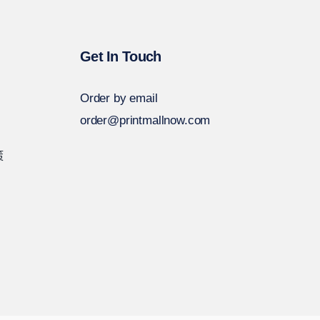
Get In Touch
Order by email
order@printmallnow.com
策