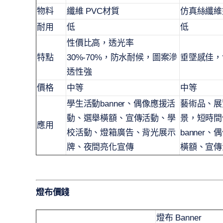
物料
纖維 PVC材質
仿真絲纖維
耐用
低
低
性價比高，透光率
特點
30%-70%，防水耐候，圖案滲
垂墜感佳，
透性強
價格
中等
中等
學生活動banner、偶像應援活
藝術品、展
動、選舉橫額、宣傳活動、學
景，短時間
應用
校活動、燈箱廣告、背光展示
banner
牌、夜間亮化宣傳
橫額、宣傳
燈布價錢
燈布 Banner