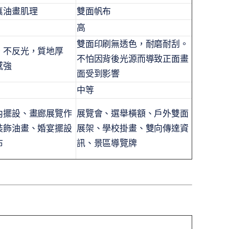
真油畫肌理
雙面帆布
高
雙面印刷無透色，耐磨耐刮。
。不反光，質地厚
不怕因背後光源而導致正面畫
感強
面受到影響
中等
內擺設、畫廊展覽作
展覽會、選舉橫額、戶外雙面
裝飾油畫、婚宴擺設
展架、學校掛畫、雙向傳達資
布
訊、景區導覽牌