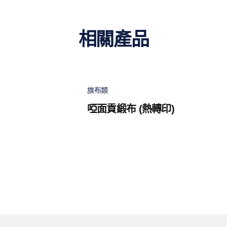
相關產品
旗布類
啞面貢緞布 (熱轉印)