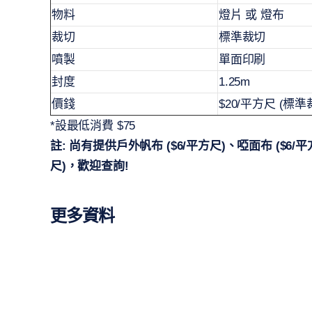
物料
燈片 或 燈布
裁切
標準裁切
噴製
單面印刷
封度
1.25m
價錢
$20/平方尺 (標準
*設最低消費 $75
註: 尚有提供戶外帆布 ($6/平方尺)、啞面布 ($6/平方
尺)，歡迎查詢!
更多資料