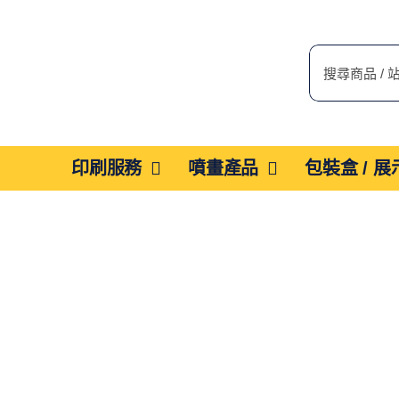
Skip
to
搜
content
索
結
果：
印刷服務
噴畫產品
包裝盒 / 